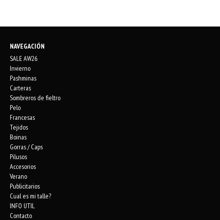
NAVEGACIÓN
SALE AW26
Invierno
Pashminas
Carteras
Sombreros de fieltro
Pelo
Francesas
Tejidos
Boinas
Gorras / Caps
Pilusos
Accesorios
Verano
Publicitarios
Cual es mi talle?
INFO UTIL
Contacto