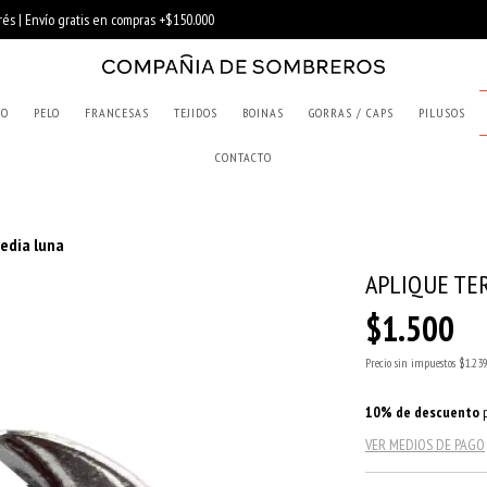
RO
PELO
FRANCESAS
TEJIDOS
BOINAS
GORRAS / CAPS
PILUSOS
CONTACTO
edia luna
APLIQUE TE
$1.500
Precio sin impuestos
$1.23
10% de descuento
p
VER MEDIOS DE PAGO