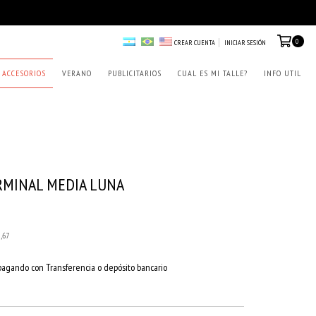
0
CREAR CUENTA
INICIAR SESIÓN
ACCESORIOS
VERANO
PUBLICITARIOS
CUAL ES MI TALLE?
INFO UTIL
RMINAL MEDIA LUNA
9,67
agando con Transferencia o depósito bancario