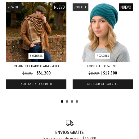
NUEVO
NUEVO
20
%
OFF
20
%
OFF
5 COLORES
7 COLORES
PASHMINA CUADROS ALGARROBO
GORRO TEJIDO GRUNGE
$31.200
$12.800
$39.000
$16.000
AGREGAR AL CARRITO
AGREGAR AL CARRITO
ENVÍOS GRATIS
Para compras de más de $150000