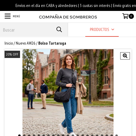
MENÚ
0
PRODUCTOS
Inicio
/
Nuevo AW26
/
Bolso Tartaruga
20
%
OFF