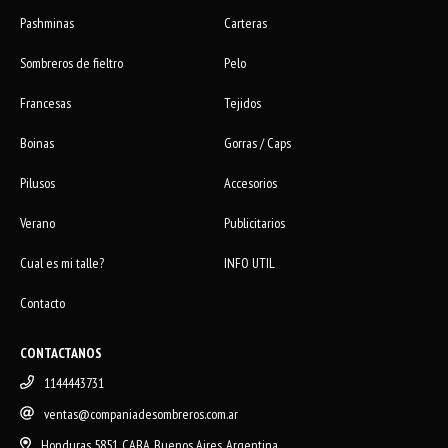
Pashminas
Carteras
Sombreros de fieltro
Pelo
Francesas
Tejidos
Boinas
Gorras / Caps
Pilusos
Accesorios
Verano
Publicitarios
Cual es mi talle?
INFO UTIL
Contacto
CONTACTANOS
1144443731
ventas@companiadesombreros.com.ar
Honduras 5851, CABA, Buenos Aires, Argentina