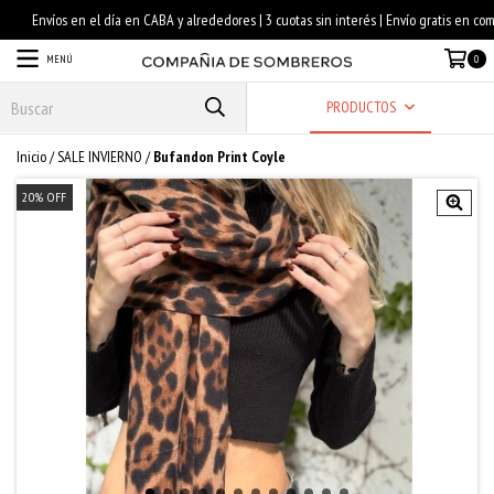
MENÚ
0
PRODUCTOS
Inicio
/
SALE INVIERNO
/
Bufandon Print Coyle
20
%
OFF