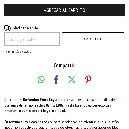
Entregas para el CP:
CAMBIAR CP
Medios de envío
CALCULAR
No sé mi código postal
Compartir:
Descubre el
Bufandon Print Coyle
, un accesorio esencial para tus días de frío.
Con unas dimensiones de
70cm x 180cm
, este bufando es perfecto para
envolver tu cuello con estilo y comodidad.
Su textura
suave
garantizada te hará sentir acogido, mientras que su diseño
moderno y atractivo agrega un toque de elegancia a cualquier atuendo. Ideal