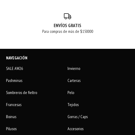
ENVÍOS GRATIS
Para compras de más de $150000
NAVEGACIÓN
SALE AW26
Invierno
Pashminas
Carteras
Sombreros de fieltro
Pelo
Francesas
Tejidos
Boinas
Gorras / Caps
Pilusos
Accesorios