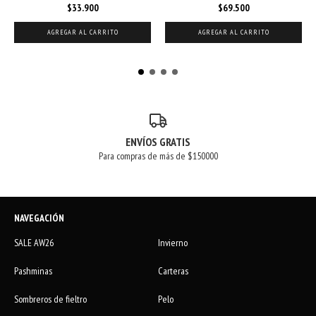
$33.900
$69.500
AGREGAR AL CARRITO
AGREGAR AL CARRITO
ENVÍOS GRATIS
Para compras de más de $150000
NAVEGACIÓN
SALE AW26
Invierno
Pashminas
Carteras
Sombreros de fieltro
Pelo