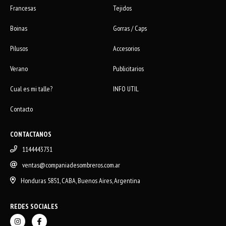
Francesas
Tejidos
Boinas
Gorras / Caps
Pilusos
Accesorios
Verano
Publicitarios
Cual es mi talle?
INFO UTIL
Contacto
CONTACTANOS
1144443731
ventas@companiadesombreros.com.ar
Honduras 5851, CABA, Buenos Aires, Argentina
REDES SOCIALES