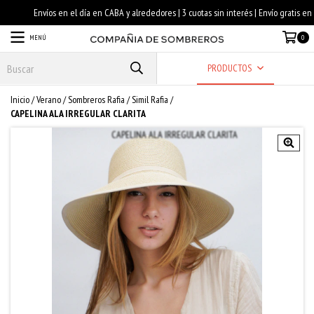
MENÚ
0
PRODUCTOS
Inicio
/
Verano
/
Sombreros Rafia
/
Simil Rafia
/
CAPELINA ALA IRREGULAR CLARITA