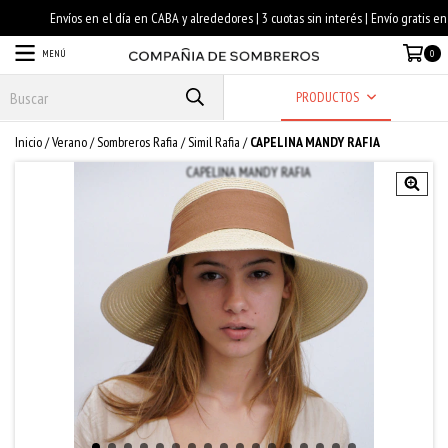
MENÚ
0
PRODUCTOS
Inicio
/
Verano
/
Sombreros Rafia
/
Simil Rafia
/
CAPELINA MANDY RAFIA