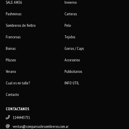
SALE AW26
Invierno
Pashminas
Carteras
Sombreros de fieltro
Pelo
Francesas
Tejidos
Boinas
Gorras / Caps
Pilusos
Accesorios
Verano
Publicitarios
Cual es mi talle?
INFO UTIL
Contacto
CONTACTANOS
1144443731
ventas@companiadesombreros.com.ar