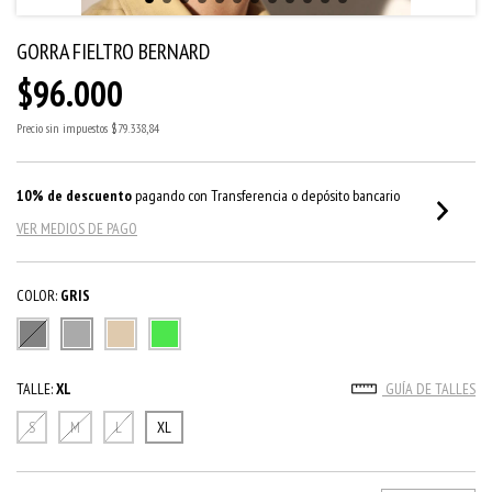
GORRA FIELTRO BERNARD
$96.000
Precio sin impuestos
$79.338,84
10% de descuento
pagando con Transferencia o depósito bancario
VER MEDIOS DE PAGO
COLOR:
GRIS
TALLE:
XL
GUÍA DE TALLES
S
M
L
XL