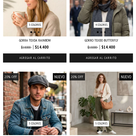
5 COLORES
4 COLORES
GORRA TEJIDA RAINBOW
GORRO TEJIDO BUTTERFLY
$14.400
$14.400
$18.000
$18.000
AGREGAR AL CARRITO
AGREGAR AL CARRITO
NUEVO
NUEVO
20
%
OFF
20
%
OFF
3 COLORES
5 COLORES