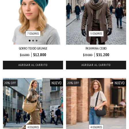
7 COLORES
5 COLORES
GORRO TEJIDO GRUNGE
PASHMINA CEIBO
$12.800
$31.200
$16.000
$39.000
AGREGAR AL CARRITO
AGREGAR AL CARRITO
NUEVO
NUEVO
20
%
OFF
20
%
OFF
4 COLORES
4 COLORES