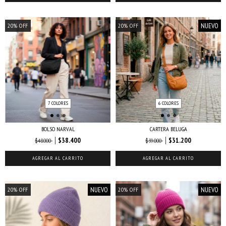
NUEVO
20
%
OFF
20
%
OFF
7 COLORES
6 COLORES
BOLSO NARVAL
CARTERA BELUGA
$38.400
$31.200
$48.000
$39.000
AGREGAR AL CARRITO
AGREGAR AL CARRITO
NUEVO
NUEVO
20
%
OFF
20
%
OFF