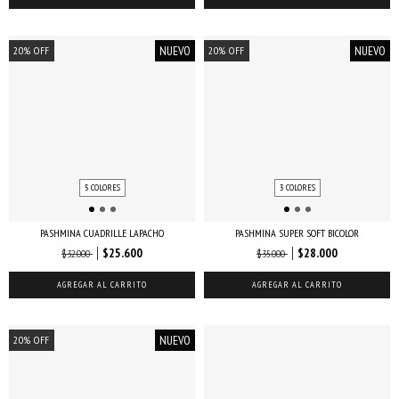
NUEVO
NUEVO
20
%
OFF
20
%
OFF
5 COLORES
3 COLORES
PASHMINA CUADRILLE LAPACHO
PASHMINA SUPER SOFT BICOLOR
$25.600
$28.000
$32.000
$35.000
AGREGAR AL CARRITO
AGREGAR AL CARRITO
NUEVO
20
%
OFF