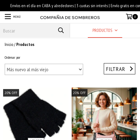
MENÚ
0
PRODUCTOS
Inicio
/
Productos
Ordenar por
FILTRAR
20
%
OFF
20
%
OFF