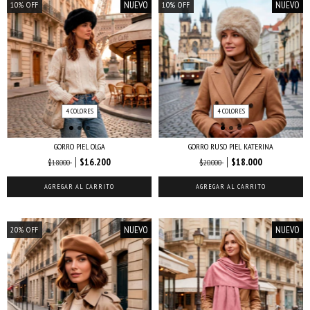
NUEVO
NUEVO
10
%
OFF
10
%
OFF
4 COLORES
4 COLORES
GORRO PIEL OLGA
GORRO RUSO PIEL KATERINA
$16.200
$18.000
$18.000
$20.000
AGREGAR AL CARRITO
AGREGAR AL CARRITO
NUEVO
NUEVO
20
%
OFF