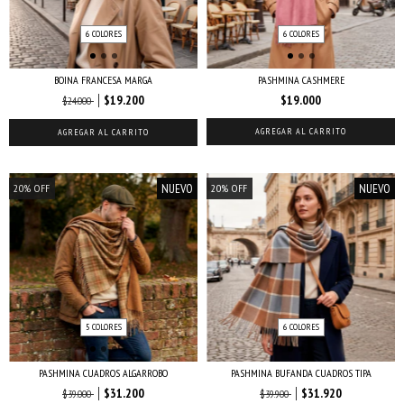
6 COLORES
6 COLORES
BOINA FRANCESA MARGA
PASHMINA CASHMERE
$19.200
$19.000
$24.000
AGREGAR AL CARRITO
AGREGAR AL CARRITO
NUEVO
NUEVO
20
%
OFF
20
%
OFF
5 COLORES
6 COLORES
PASHMINA CUADROS ALGARROBO
PASHMINA BUFANDA CUADROS TIPA
$31.200
$31.920
$39.000
$39.900