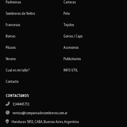
Pashminas
Carteras
Sombreros de fieltro
Pelo
Francesas
Tejidos
Boinas
Gorras / Caps
Pilusos
Accesorios
Verano
Publicitarios
Cual es mi talle?
INFO UTIL
Contacto
CONTACTANOS
1144443731
ventas@companiadesombreros.com.ar
Honduras 5851, CABA, Buenos Aires, Argentina