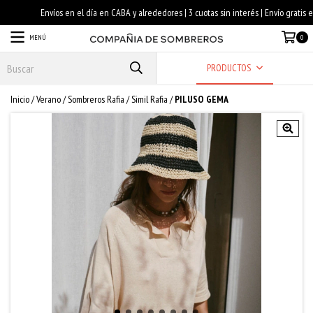
MENÚ
0
PRODUCTOS
Inicio
/
Verano
/
Sombreros Rafia
/
Simil Rafia
/
PILUSO GEMA