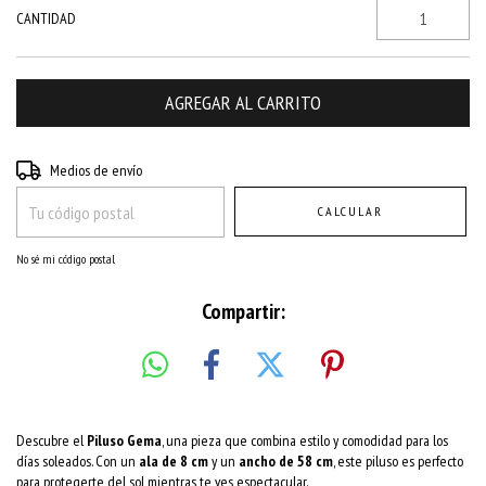
CANTIDAD
Entregas para el CP:
CAMBIAR CP
Medios de envío
CALCULAR
No sé mi código postal
Compartir:
Descubre el
Piluso Gema
, una pieza que combina estilo y comodidad para los
días soleados. Con un
ala de 8 cm
y un
ancho de 58 cm
, este piluso es perfecto
para protegerte del sol mientras te ves espectacular.