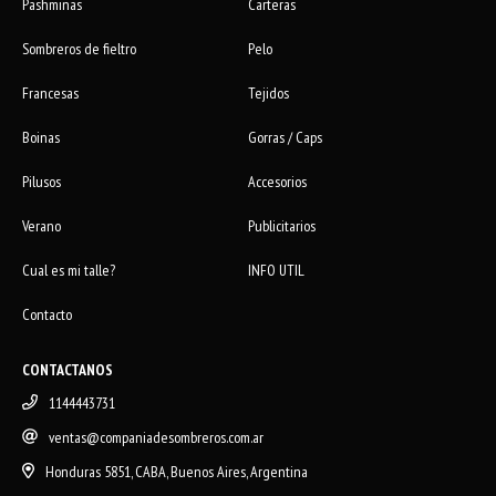
Pashminas
Carteras
Sombreros de fieltro
Pelo
Francesas
Tejidos
Boinas
Gorras / Caps
Pilusos
Accesorios
Verano
Publicitarios
Cual es mi talle?
INFO UTIL
Contacto
CONTACTANOS
1144443731
ventas@companiadesombreros.com.ar
Honduras 5851, CABA, Buenos Aires, Argentina