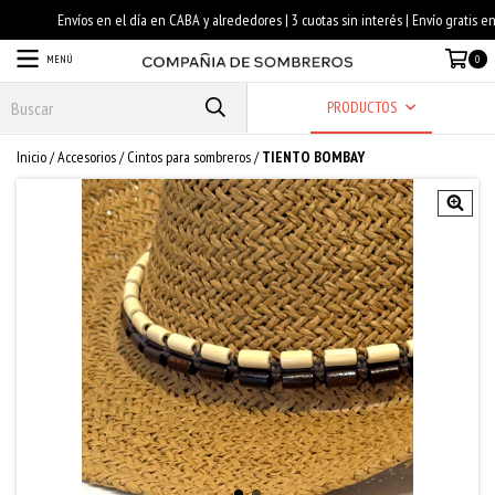
MENÚ
0
PRODUCTOS
Inicio
/
Accesorios
/
Cintos para sombreros
/
TIENTO BOMBAY