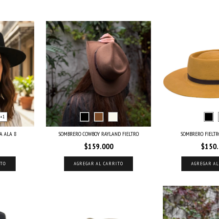
+1
A ALA 8
SOMBRERO COWBOY RAYLAND FIELTRO
SOMBRERO FIELTR
$159.000
$150
ITO
AGREGAR AL CARRITO
AGREGAR AL