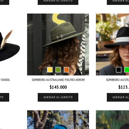
ITO
AGREGAR AL CARRITO
AGREGAR AL
 TANDIL
SOMBRERO AUSTRALIANO FIELTRO ARROW
SOMBRERO AUSTR
$145.000
$125
ITO
AGREGAR AL CARRITO
AGREGAR AL