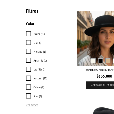
Filtros
Color
Negro (41)
Lila (6)
Mostaza (1)
Amarillo (1)
Ladrillo (2)
SOMBRERO FIELTRO PAMP
$135.000
Natural (27)
AGREGAR AL CARR
Celeste (2)
Rosa (2)
VER TODOS