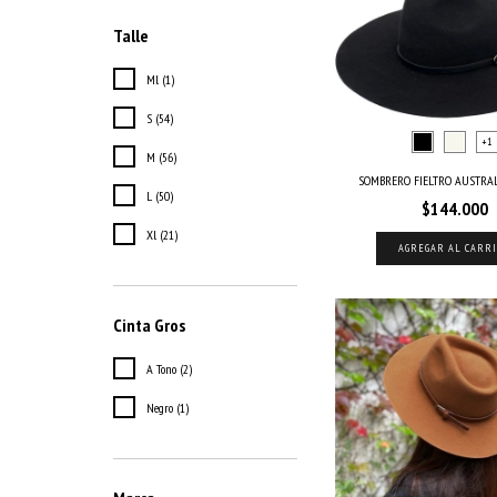
Talle
Ml (1)
S (54)
+1
M (56)
SOMBRERO FIELTRO AUSTRA
L (50)
$144.000
Xl (21)
AGREGAR AL CARR
Cinta Gros
A Tono (2)
Negro (1)