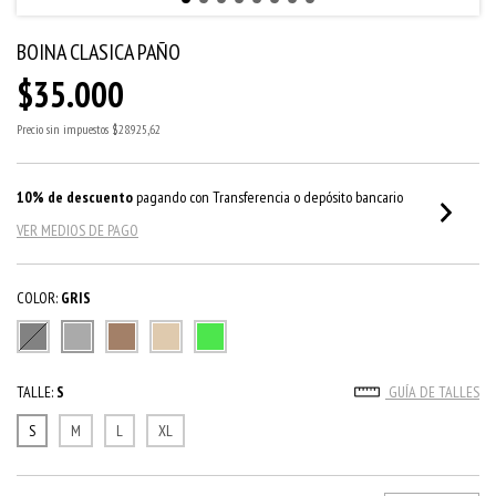
BOINA CLASICA PAÑO
$35.000
Precio sin impuestos
$28.925,62
10% de descuento
pagando con Transferencia o depósito bancario
VER MEDIOS DE PAGO
COLOR:
GRIS
TALLE:
S
GUÍA DE TALLES
S
M
L
XL