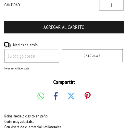
CANTIDAD
Entregas para el CP:
CAMBIAR CP
Medios de envío
CALCULAR
No sé mi código postal
Compartir:
Boina modelo clasico en paño.
Corte muy adaptable.
Con visera de cuero y ojalillos laterales