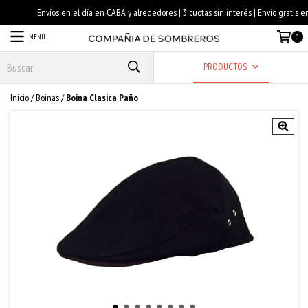
MENÚ
0
PRODUCTOS
Inicio
/
Boinas
/
Boina Clasica Paño