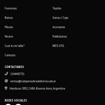
Francesas
Tejidos
Boinas
Gorras / Caps
Pilusos
Accesorios
Verano
Publicitarios
Cual es mi talle?
INFO UTIL
Contacto
CONTACTANOS
1144443731
ventas@companiadesombreros.com.ar
Honduras 5851, CABA, Buenos Aires, Argentina
REDES SOCIALES