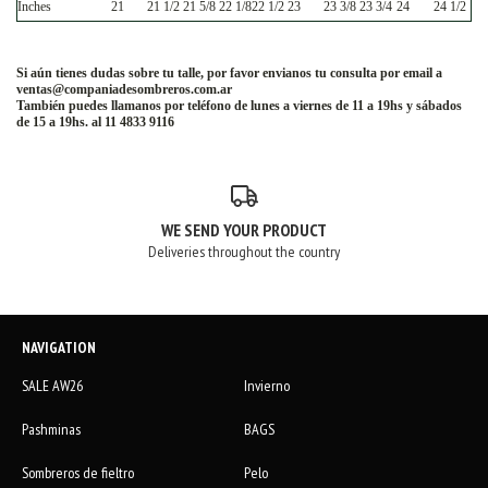
Inches
21
21 1/2
21 5/8
22 1/8
22 1/2
23
23 3/8
23 3/4
24
24 1/2
Si aún tienes dudas sobre tu talle, por favor envianos tu consulta por email a
ventas@companiadesombreros.com.ar
También puedes llamanos por teléfono de lunes a viernes de 11 a 19hs y sábados
de 15 a 19hs. al 11 4833 9116
WE SEND YOUR PRODUCT
Deliveries throughout the country
NAVIGATION
SALE AW26
Invierno
Pashminas
BAGS
Sombreros de fieltro
Pelo