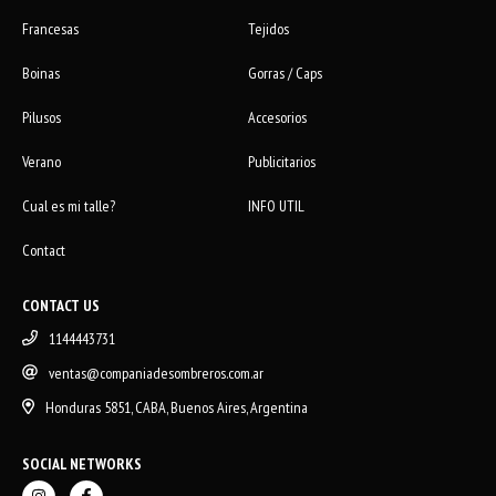
Francesas
Tejidos
Boinas
Gorras / Caps
Pilusos
Accesorios
Verano
Publicitarios
Cual es mi talle?
INFO UTIL
Contact
CONTACT US
1144443731
ventas@companiadesombreros.com.ar
Honduras 5851, CABA, Buenos Aires, Argentina
SOCIAL NETWORKS