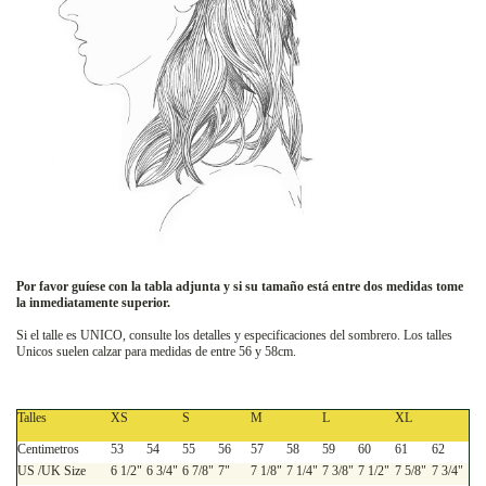
Por favor guíese con la tabla adjunta y si su tamaño está entre dos medidas tome
la inmediatamente superior.
Si el talle es UNICO, consulte los detalles y especificaciones del sombrero. Los talles
Unicos suelen calzar para medidas de entre 56 y 58cm.
Talles
XS
S
M
L
XL
Centimetros
53
54
55
56
57
58
59
60
61
62
US /UK Size
6 1/2"
6 3/4"
6 7/8"
7"
7 1/8"
7 1/4"
7 3/8"
7 1/2"
7 5/8"
7 3/4"