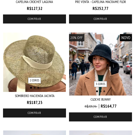
CAPELINA CROCHET LAGUNA
PRE VENTA - CAPELINA MACRAME FLOR
R$127,32
R$252,77
COMPRAR
COMPRAR
NOVO
20
%
OFF
2 CORES
5 CORES
SOMBRERO HACIENDA JACINTA
CLOCHE BUNNY
R$187,23
R$164,77
R$205,96
COMPRAR
COMPRAR