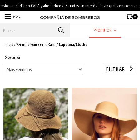
MENU
0
PRODUTOS
Início
/
Verano
/
Sombreros Rafia
/
Capelina/Cloche
Ordenar por
FILTRAR