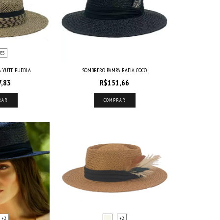
ES
 YUTE PUEBLA
SOMBRERO PAMPA RAFIA COCO
7,83
R$151,66
RAR
COMPRAR
+2
+2