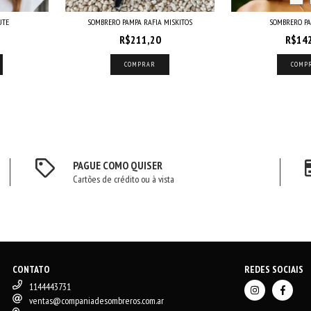
UTE
SOMBRERO PAMPA RAFIA MISKITOS
SOMBRERO PA
R$211,20
R$14
COMPRAR
COMP
PAGUE COMO QUISER
Cartões de crédito ou à vista
CONTATO
REDES SOCIAIS
1144443731
ventas@companiadesombreros.com.ar