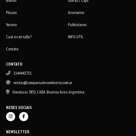
Boinas
Gorras / Caps
Pilusos
Accesorios
Verano
Publicitarios
Cual es mi talle?
INFO UTIL
Contato
CONTATO
1144443731
ventas@companiadesombreros.com.ar
Honduras 5851, CABA, Buenos Aires, Argentina
REDES SOCIAIS
NEWSLETTER