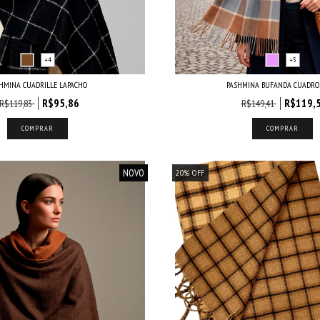
+4
+5
HMINA CUADRILLE LAPACHO
PASHMINA BUFANDA CUADROS
R$95,86
R$119,
R$119,83
R$149,41
COMPRAR
COMPRAR
NOVO
20
%
OFF