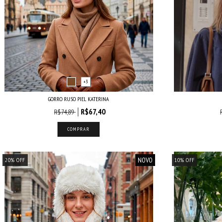
+3
GORRO RUSO PIEL KATERINA
R$67,40
R$74,89
COMPRAR
NOVO
20
%
OFF
10
%
OFF