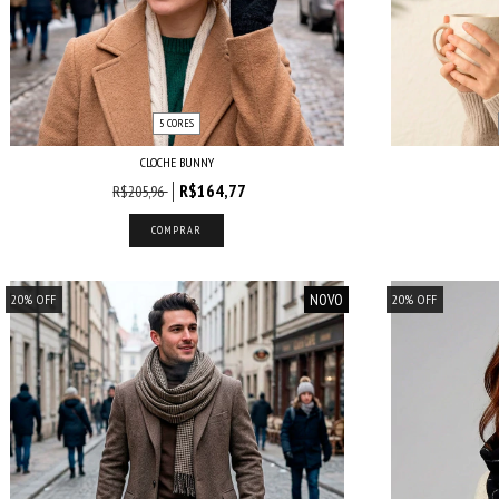
5 CORES
CLOCHE BUNNY
R$164,77
R$205,96
COMPRAR
NOVO
20
%
OFF
20
%
OFF