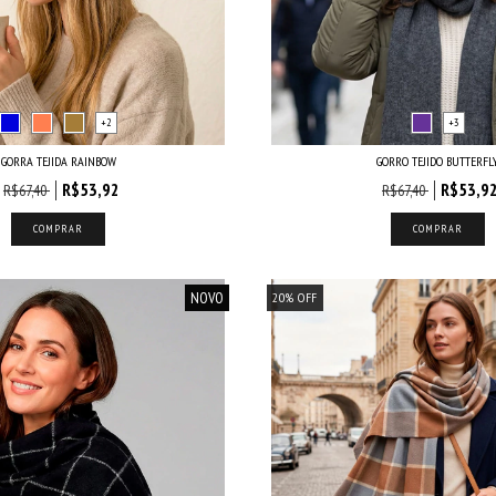
+2
+3
GORRA TEJIDA RAINBOW
GORRO TEJIDO BUTTERFL
R$53,92
R$53,9
R$67,40
R$67,40
COMPRAR
COMPRAR
NOVO
20
%
OFF