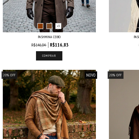
+3
PASHMINA CEIBO
PAS
R$116,83
R$146,04
COMPRAR
NOVO
20
%
OFF
20
%
OFF