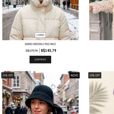
3 CORES
GORRO OREJERAS PELO PACO
R$143,79
R$179,74
COMPRAR
NOVO
20
%
OFF
20
%
OFF