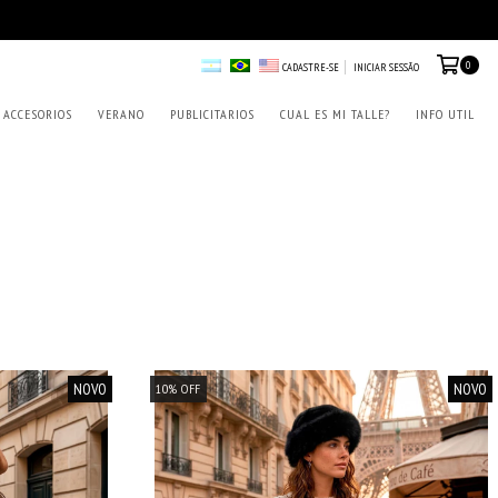
0
CADASTRE-SE
INICIAR SESSÃO
ACCESORIOS
VERANO
PUBLICITARIOS
CUAL ES MI TALLE?
INFO UTIL
NOVO
NOVO
10
%
OFF