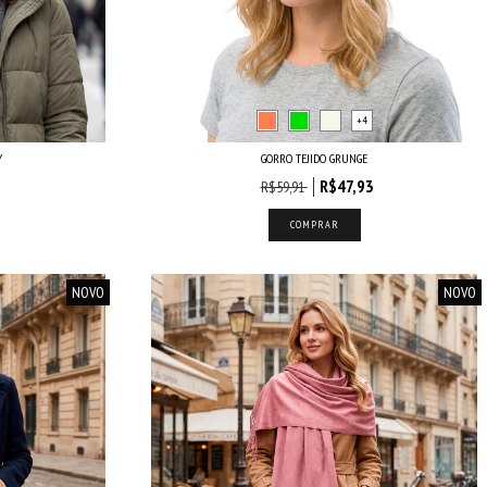
+4
Y
GORRO TEJIDO GRUNGE
2
R$47,93
R$59,91
COMPRAR
NOVO
NOVO