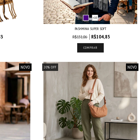
+10
PASHMINA SUPER SOFT
83
R$104,85
R$131,06
COMPRAR
NOVO
NOVO
20
%
OFF