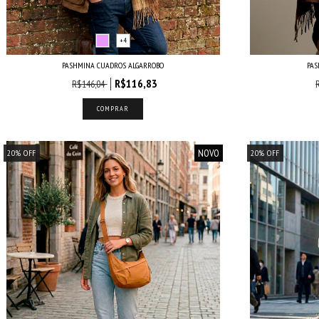
+4
PASHMINA CUADROS ALGARROBO
PAS
R$116,83
R$146,04
COMPRAR
NOVO
20
%
OFF
20
%
OFF