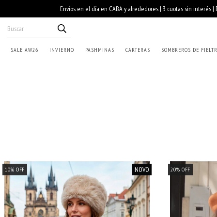
SALE AW26
INVIERNO
PASHMINAS
CARTERAS
SOMBREROS DE FIELT
NOVO
10
%
OFF
20
%
OFF