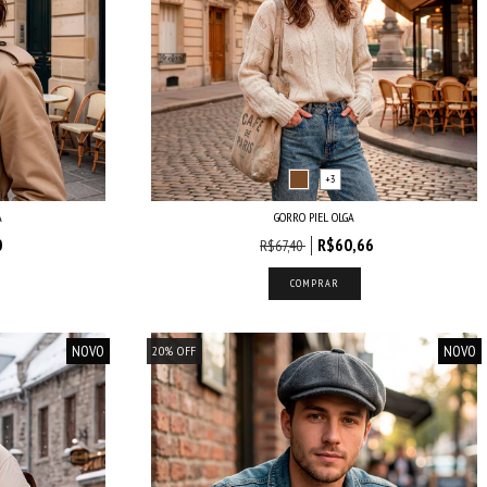
+3
A
GORRO PIEL OLGA
0
R$60,66
R$67,40
COMPRAR
NOVO
NOVO
20
%
OFF