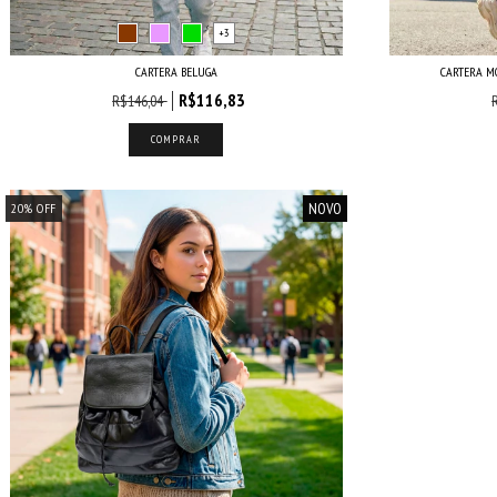
+3
CARTERA BELUGA
CARTERA M
R$116,83
R$146,04
COMPRAR
NOVO
20
%
OFF