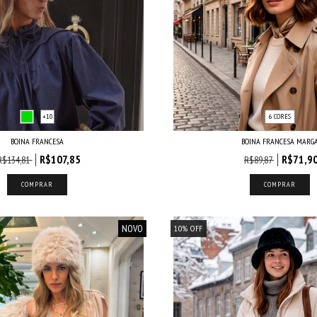
+10
6 CORES
BOINA FRANCESA
BOINA FRANCESA MARG
R$107,85
R$71,9
R$134,81
R$89,87
COMPRAR
COMPRAR
NOVO
10
%
OFF