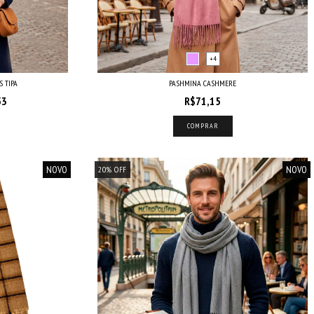
+4
 TIPA
PASHMINA CASHMERE
53
R$71,15
COMPRAR
NOVO
NOVO
20
%
OFF