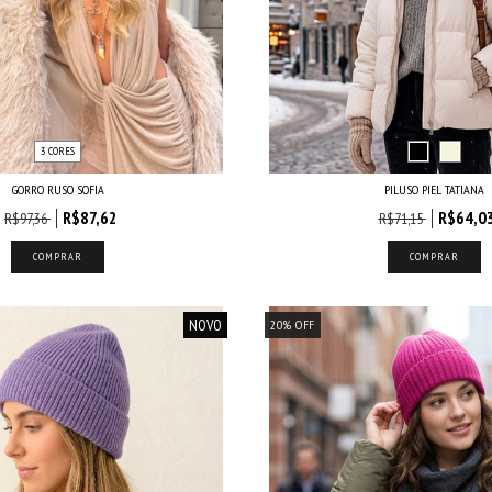
3 CORES
GORRO RUSO SOFIA
PILUSO PIEL TATIANA
R$87,62
R$64,0
R$97,36
R$71,15
COMPRAR
COMPRAR
NOVO
20
%
OFF