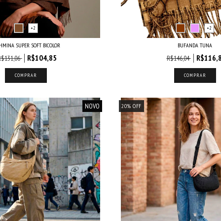
+2
+2
HMINA SUPER SOFT BICOLOR
BUFANDA TUNA
R$104,85
R$116,
R$131,06
R$146,04
COMPRAR
COMPRAR
NOVO
20
%
OFF