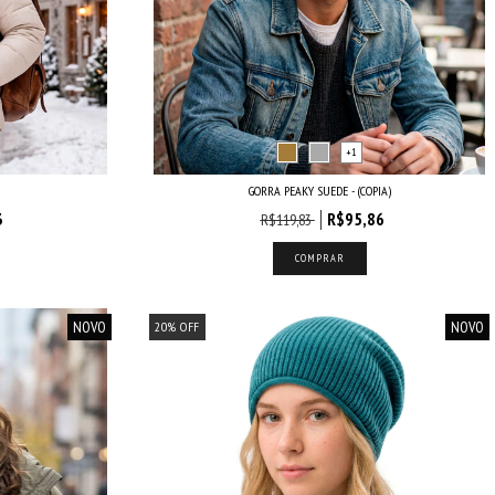
+1
GORRA PEAKY SUEDE - (COPIA)
3
R$95,86
R$119,83
COMPRAR
NOVO
NOVO
20
%
OFF