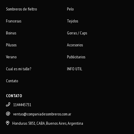
Sombreros de fieltro
Pelo
Francesas
Tejidos
Boinas
Gorras / Caps
Pilusos
Accesorios
Verano
Publicitarios
Cual es mi talle?
INFO UTIL
Contato
CONTATO
1144443731
ventas@companiadesombreros.com.ar
Honduras 5851, CABA, Buenos Aires, Argentina