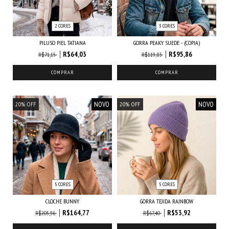
2 CORES
3 CORES
PILUSO PIEL TATIANA
GORRA PEAKY SUEDE - (COPIA)
R$64,03
R$95,86
R$71,15
R$119,83
COMPRAR
COMPRAR
NOVO
NOVO
20
%
OFF
20
%
OFF
5 CORES
5 CORES
CLOCHE BUNNY
GORRA TEJIDA RAINBOW
R$164,77
R$53,92
R$205,96
R$67,40