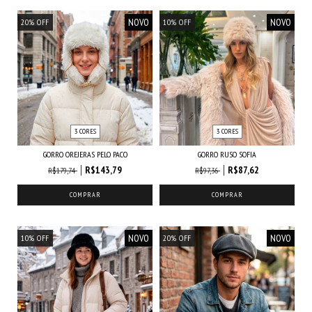
NOVO
NOVO
20
%
OFF
10
%
OFF
3 CORES
3 CORES
GORRO OREJERAS PELO PACO
GORRO RUSO SOFIA
R$143,79
R$87,62
R$179,74
R$97,36
COMPRAR
COMPRAR
NOVO
NOVO
10
%
OFF
20
%
OFF