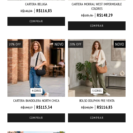
CARTERA BELUGA
CARTERA MORRAL WEST IMPERMEABLE
COLORES
R$116,83
R$146,04
R$148,29
R$185,36
COMPRAR
COMPRAR
NOVO
NOVO
20
%
OFF
20
%
OFF
4 CORES
5 CORES
CARTERA BANDOLERA NORTH CHICA
BOLSO DOLPHIN PRE VENTA
R$115,34
R$116,83
R$144,17
R$146,04
COMPRAR
COMPRAR