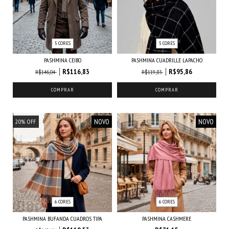
5 CORES
5 CORES
PASHMINA CEIBO
PASHMINA CUADRILLE LAPACHO
R$116,83
R$95,86
R$146,04
R$119,83
COMPRAR
COMPRAR
NOVO
NOVO
20
%
OFF
6 CORES
6 CORES
PASHMINA BUFANDA CUADROS TIPA
PASHMINA CASHMERE