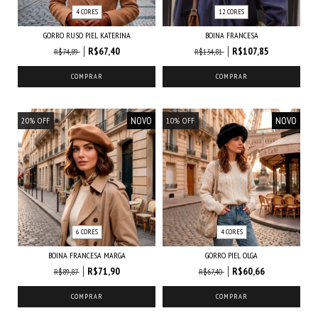
4 CORES
12 CORES
GORRO RUSO PIEL KATERINA
BOINA FRANCESA
R$67,40
R$107,85
R$74,89
R$134,81
COMPRAR
COMPRAR
NOVO
NOVO
20
%
OFF
10
%
OFF
6 CORES
4 CORES
BOINA FRANCESA MARGA
GORRO PIEL OLGA
R$71,90
R$60,66
R$89,87
R$67,40
COMPRAR
COMPRAR