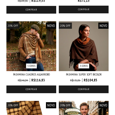
R$119,53
R$71,15
R$149,41
COMPRAR
COMPRAR
NOVO
NOVO
20
%
OFF
20
%
OFF
5 CORES
3 CORES
PASHMINA CUADROS ALGARROBO
PASHMINA SUPER SOFT BICOLOR
R$116,83
R$104,85
R$146,04
R$131,06
COMPRAR
COMPRAR
NOVO
NOVO
20
%
OFF
20
%
OFF