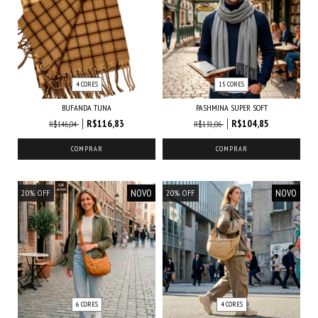
4 CORES
15 CORES
BUFANDA TUNA
PASHMINA SUPER SOFT
R$116,83
R$104,85
R$146,04
R$131,06
COMPRAR
COMPRAR
NOVO
NOVO
20
%
OFF
20
%
OFF
6 CORES
4 CORES