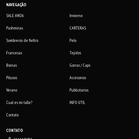
NAVEGAÇÃO
SALE AW26
Invierno
Pashminas
CARTERAS
Sombreros de fieltro
Pelo
Francesas
Tejidos
Boinas
Gorras / Caps
Pilusos
Accesorios
Verano
Publicitarios
Cual es mi talle?
INFO UTIL
Contato
CONTATO