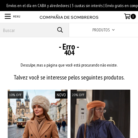
MENU
0
PRODUTOS
- Erro -
404
Desculpe, mas a página que você está procurando não existe.
Talvez você se interesse pelos seguintes produtos.
NOVO
10
%
OFF
20
%
OFF