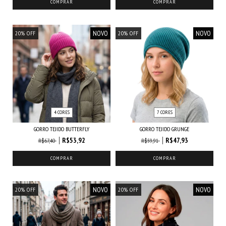
COMPRAR
COMPRAR
NOVO
NOVO
20
%
OFF
20
%
OFF
4 CORES
7 CORES
GORRO TEJIDO BUTTERFLY
GORRO TEJIDO GRUNGE
R$53,92
R$47,93
R$67,40
R$59,91
COMPRAR
COMPRAR
NOVO
NOVO
20
%
OFF
20
%
OFF