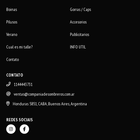
Boinas
Gorras / Caps
Pilusos
Accesorios
Verano
Publicitarios
Cual es mi talle?
INFO UTIL
Contato
CONTATO
1144443731
ventas@companiadesombreros.com.ar
Honduras 5851, CABA, Buenos Aires, Argentina
REDES SOCIAIS