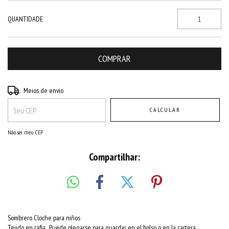
QUANTIDADE
Entregas para o CEP:
ALTERAR CEP
Meios de envio
CALCULAR
Não sei meu CEP
Compartilhar:
Sombrero Cloche para niños
Tejido en rafia . Puede plegarse para guardar en el bolso o en la cartera.